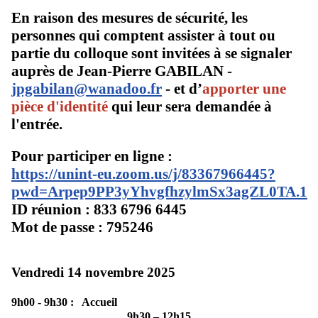
En raison des mesures de sécurité, les
personnes qui comptent assister à tout ou
partie du colloque sont invitées à se signaler
auprès de Jean-Pierre GABILAN -
jpgabilan@wanadoo.fr
- et d’
apporter une
pièce d'identité
qui leur sera demandée à
l'entrée.
Pour participer en ligne :
https://unint-eu.zoom.us/j/83367966445?
pwd=Arpep9PP3yYhvgfhzylmSx3agZL0TA.1
ID réunion : 833 6796 6445
Mot de passe : 795246
Vendredi 14 novembre 2025
9h00 - 9h30 :
Accueil
9h30 – 12h15