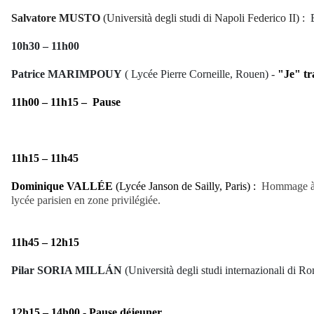
Salvatore
MUSTO
(Università degli studi di Napoli Federico II) :
10h30 – 11h00
Patrice MARIMPOUY
( Lycée Pierre Corneille, Rouen) -
"Je" tr
11h00 – 11h15 –
Pause
11h15 – 11h45
Dominique VALLÉE
(Lycée Janson de Sailly, Paris) :
Hommage à H
lycée parisien en zone privilégiée.
11h45 – 12h15
Pilar SORIA MILLÁN
(
Università degli studi internazionali di
12h15 – 14h00 - Pause déjeuner