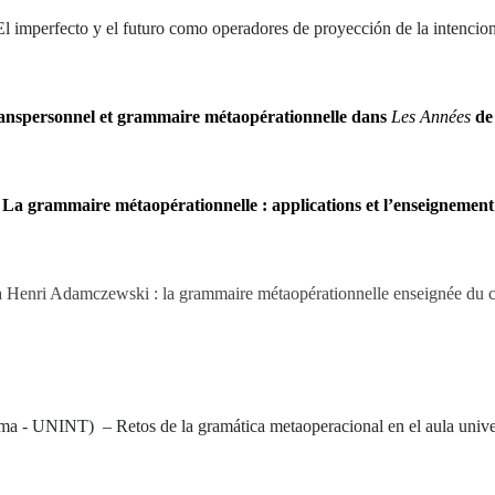
El imperfecto y el futuro como operadores de proyección de la intencio
anspersonnel et grammaire métaopérationnelle dans
Les Années
de
La grammaire métaopérationnelle : applications et l’enseignement
enri Adamczewski : la grammaire métaopérationnelle enseignée du co
 Roma - UNINT
)
– Retos de la gramática metaoperacional en el aula univ