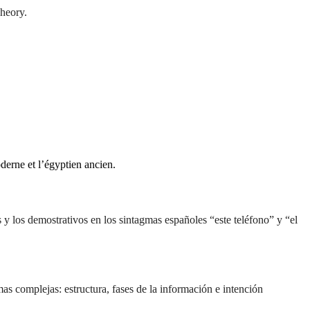
heory.
oderne et l’égyptien ancien.
 y los demostrativos en los sintagmas españoles “este teléfono” y “el
s complejas: estructura, fases de la información e intención