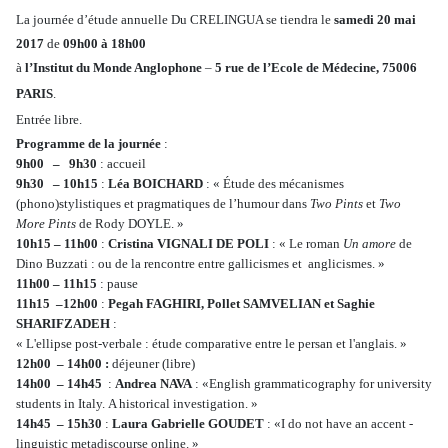
La journée d’étude annuelle Du CRELINGUA se tiendra le
samedi 20 mai
2017
de
09h00 à 18h00
à
l’Institut du Monde Anglophone
–
5 rue de l’Ecole de Médecine, 75006
PARIS
.
Entrée libre.
Programme de la journée
:
9h00 – 9h30
: accueil
9h30 – 10h15
:
Léa BOICHARD
: « Étude des mécanismes
(phono)stylistiques et pragmatiques de l’humour
dans
Two Pints
et
Two
More Pints
de Rody DOYLE. »
10h15
–
11h00
:
Cristina VIGNALI DE POLI
: « Le roman
Un amore
de
Dino Buzzati : ou de la rencontre
entre gallicismes et anglicismes. »
11h00
– 11h15
: pause
11h15 –12h00
:
Pegah FAGHIRI, Pollet SAMVELIAN et
Saghie
SHARIFZADEH
:
« L'ellipse post-verbale : étude comparative entre le persan et l'anglais. »
12h00 – 14h00 :
déjeuner (libre)
14h00 – 14h45
:
Andrea NAVA
: «English grammaticography for university
students in Italy.
A historical
investigation. »
14h45 – 15h30
:
Laura Gabrielle GOUDET
: «I do not have an accent -
linguistic metadiscourse online. »