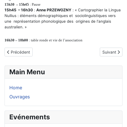
15h30 – 15h45
: Pause
15h45 – 16h30
:
Anne PRZEWOZNY
:
«
Cartographier la Lingua
Nullius : éléments démographiques
et sociolinguistiques vers
une représentation phonologique des origines de l'anglais
australien. »
16h30 – 18h00
: table ronde et vie de l’association
Article précédent : 2017 - Publication en 2018 des communicatio
Article suiva
Précédent
Suivant
Main Menu
Home
Ouvrages
Evénements