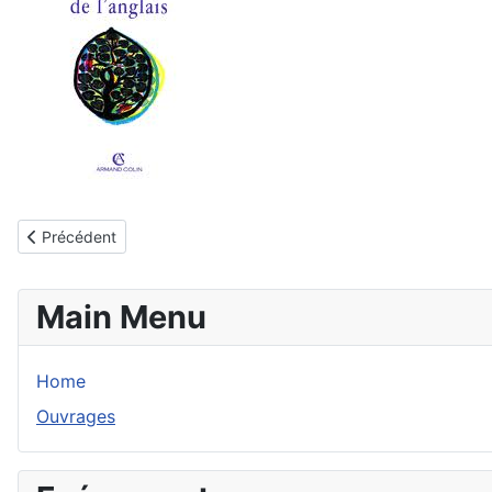
Article précédent : 1993, Les clés de la grammaire anglaise
Précédent
Main Menu
Home
Ouvrages